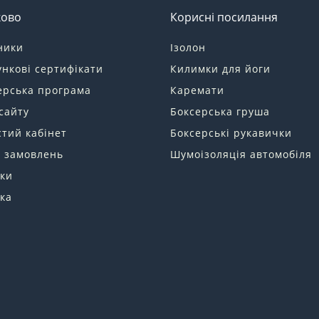
ково
Корисні посилання
ники
Ізолон
нкові сертифікати
Килимки для йоги
ерська програма
Каремати
сайту
Боксерська груша
тий кабінет
Боксерські рукавички
я замовлень
Шумоізоляція автомобіля
ки
ка