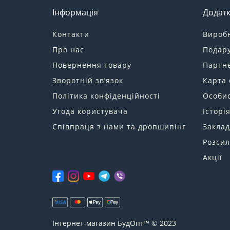
Інформація
Додат
Контакти
Вироб
Про нас
Подару
Повернення товару
Партн
Зворотній зв’язок
Карта 
Політика конфіденційності
Особис
Угода користувача
Історі
Співпраця з нами та дропшипінг
Заклад
Розсил
Акції
Інтернет-магазин БудОпт™ © 2023