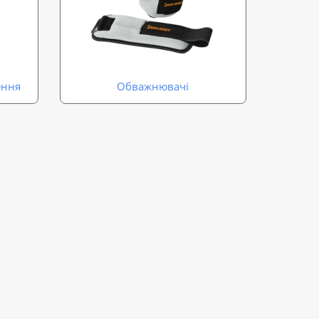
ення
Обважнювачі