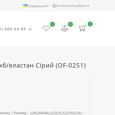
Особистий кабінет
Українська
0
0
0
8) 609-53-93
б/еластан Сірий (OF-0251)
исекс /
Размер -
S(46),M(48),L(50),XL(52),XXL(54) /