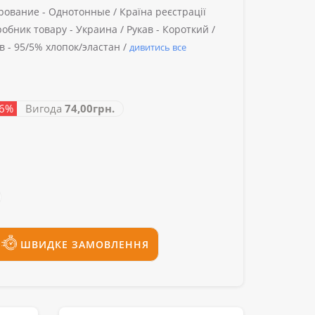
рование -
Однотонные /
Країна реєстрації
обник товару -
Украина /
Рукав -
Короткий /
в -
95/5% хлопок/эластан /
дивитись все
26%
Вигода
74,00грн.
ШВИДКЕ ЗАМОВЛЕННЯ