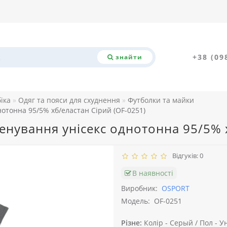
+38 (09
знайти
біка
Одяг та пояси для схуднення
Футболки та майки
отонна 95/5% хб/еластан Сірий (OF-0251)
енування унісекс однотонна 95/5% х
Відгуків: 0
В наявності
Виробник:
OSPORT
Модель:
OF-0251
Різне:
Колір -
Серый /
Пол -
Ун