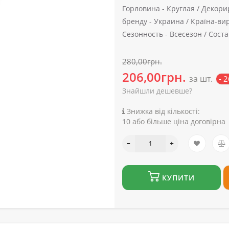
Горловина -
Круглая /
Декори
бренду -
Украина /
Країна-вир
Сезонность -
Всесезон /
Соста
280,00грн.
206,00грн.
за шт.
- 
Знайшли дешевше?
Знижка від кількості:
10 або більше ціна договірна
КУПИТИ