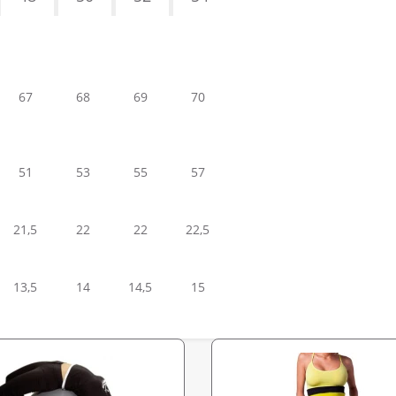
67
68
69
70
51
53
55
57
21,5
22
22
22,5
13,5
14
14,5
15