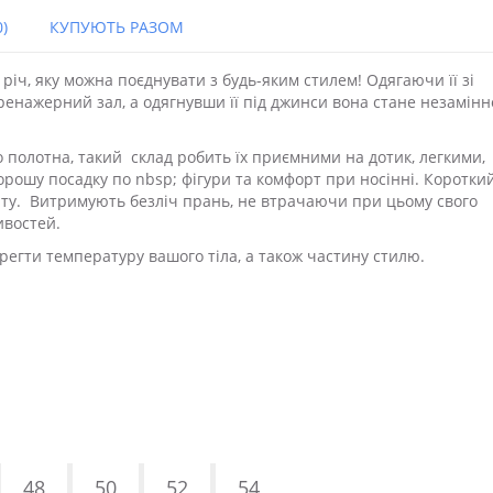
)
КУПУЮТЬ РАЗОМ
іч, яку можна поєднувати з будь-яким стилем! Одягаючи її зі
тренажерний зал, а одягнувши її під джинси вона стане незамін
полотна, такий склад робить їх приємними на дотик, легкими,
рошу посадку по nbsp; фігури та комфорт при носінні. Коротки
рту. Витримують безліч прань, не втрачаючи при цьому свого
ивостей.
ерегти температуру вашого тіла, а також частину стилю.
48
50
52
54