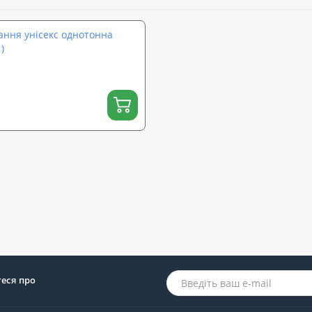
ання унісекс однотонна
)
теся про