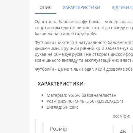
ОПИС
ХАРАКТЕРИСТИКИ
ВІДГУКИ (0
Однотонна бавовняна футболка – універсальна р
спортивним одягом ви вже готові до походу в 
базовою частиною гардеробу.
Футболки шиються з натурального бавовняного 
дихаючими. Зручний рівний крій забезпечує хо
рукав не обмежує рухів і не створює дискомфо
зовнішнього вигляду та експлуатаційних власт
Футболки - це не тільки одяг, який дозволяє зб
ХАРАКТЕРИСТИКИ:
Матеріал: 95/5% бавовна/еластан
Розміри:S(46),M(48),L(50),XL(52),XXL(54)
Вигляд: Унісекс
розміри:
Розмір
46