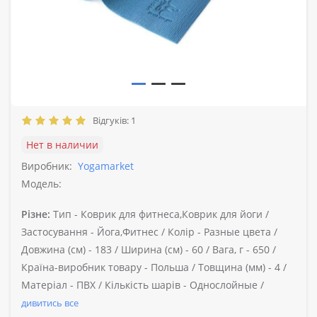
Відгуків: 1
Нет в наличии
Виробник:
Yogamarket
Модель:
Різне:
Тип -
Коврик для фитнеса,Коврик для йоги /
Застосування -
Йога,Фитнес /
Колір -
Разные цвета /
Довжина (см) -
183 /
Ширина (см) -
60 /
Вага, г -
650 /
Країна-виробник товару -
Польша /
Товщина (мм) -
4 /
Матеріал -
ПВХ /
Кількість шарів -
Однослойные /
дивитись все