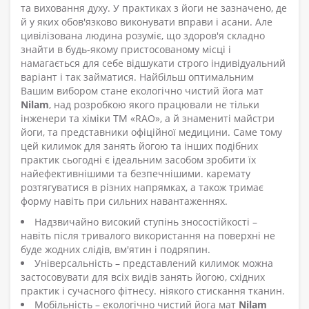
та виховання духу. У практиках з йоги не зазначено, де
й у яких обов'язково виконувати вправи і асани. Але
цивілізована людина розуміє, що здоров'я складно
знайти в будь-якому пристосованому місці і
намагається для себе відшукати строго індивідуальний
варіант і так займатися. Найбільш оптимальним
Вашим вибором стане екологічно чистий йога мат
Nilam
, над розробкою якого працювали не тільки
інженери та хіміки ТМ «RAO», а й знамениті майстри
йоги, та представники офіційної медицини. Саме тому
цей килимок для занять йогою та інших подібних
практик сьогодні є ідеальним засобом зробити їх
найефективнішими та безпечнішими. каремату
розтягуватися в різних напрямках, а також тримає
форму навіть при сильних навантаженнях.
Надзвичайно високий ступінь зносостійкості –
навіть після тривалого використання на поверхні не
буде жодних слідів, вм'ятин і подряпин.
Універсальність – представлений килимок можна
застосовувати для всіх видів занять йогою, східних
практик і сучасного фітнесу. ніякого стискання тканин.
Мобільність – екологічно чистий йога мат
Nilam