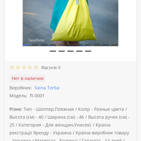
Відгуків: 0
Нет в наличии
Виробник:
Faina Torba
Модель:
ft-0001
Різне:
Тип -
Шоппер,Пляжная /
Колір -
Разные цвета /
Высота (см) -
40 /
Ширина (см) -
46 /
Высота ручек (см) -
25 /
Категория -
Для женщин,Унисекс /
Країна
реєстрації бренду -
Украина /
Країна-виробник товару
-
Украина /
Матеріал -
Болонья /
Гарантія -
14 дней /