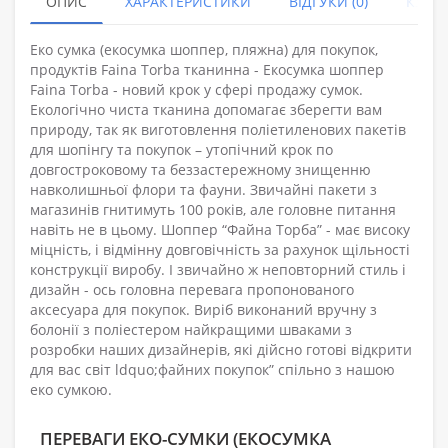
ОПИС
ХАРАКТЕРИСТИКИ
ВІДГУКИ (0)
КУПУ
Еко сумка (екосумка шоппер, пляжна) для покупок,
продуктів Faina Torba тканинна - Екосумка шоппер
Faina Torba - новий крок у сфері продажу сумок.
Екологічно чиста тканина допомагає зберегти вам
природу, так як виготовлення поліетиленових пакетів
для шопінгу та покупок – утопічний крок по
довгостроковому та беззастережному знищенню
навколишньої флори та фауни. Звичайні пакети з
магазинів гнитимуть 100 років, але головне питання
навіть не в цьому. Шоппер “Файна Торба” - має високу
міцність, і відмінну довговічність за рахунок щільності
конструкції виробу. І звичайно ж неповторний стиль і
дизайн - ось головна перевага пропонованого
аксесуара для покупок. Виріб виконаний вручну з
болонії з поліестером найкращими шваками з
розробки наших дизайнерів, які дійсно готові відкрити
для вас світ ldquo;файних покупок” спільно з нашою
еко сумкою.
ПЕРЕВАГИ ЕКО-СУМКИ (ЕКОСУМКА