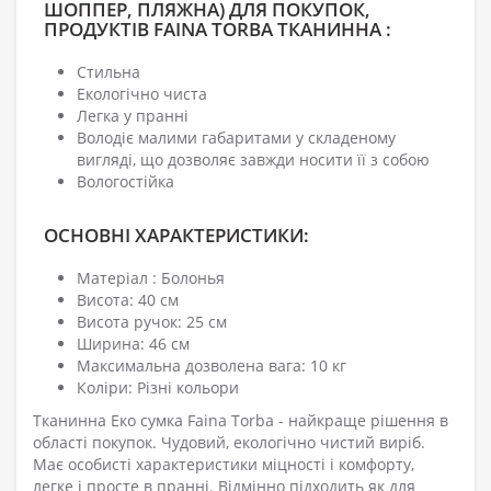
ШОППЕР, ПЛЯЖНА) ДЛЯ ПОКУПОК,
ПРОДУКТІВ FAINA TORBA ТКАНИННА :
Стильна
Екологічно чиста
Легка у пранні
Володіє малими габаритами у складеному
вигляді, що дозволяє завжди носити її з собою
Вологостійка
ОСНОВНІ ХАРАКТЕРИСТИКИ:
Матеріал : Болонья
Висота: 40 см
Висота ручок: 25 см
Ширина: 46 см
Максимальна дозволена вага: 10 кг
Коліри: Різні кольори
Тканинна Еко сумка Faina Torba - найкраще рішення в
області покупок. Чудовий, екологічно чистий виріб.
Має особисті характеристики міцності і комфорту,
легке і просте в пранні. Відмінно підходить як для