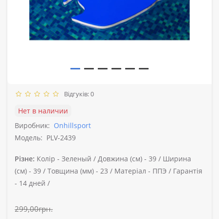
Відгуків: 0
Нет в наличии
Виробник:
Onhillsport
Модель:
PLV-2439
Різне:
Колір -
Зеленый /
Довжина (см) -
39 /
Ширина
(см) -
39 /
Товщина (мм) -
23 /
Матеріал -
ППЭ /
Гарантія
-
14 дней /
299,00грн.