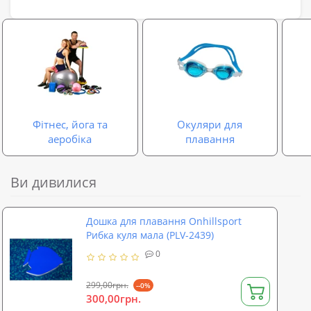
Фітнес, йога та
Окуляри для
аеробіка
плавання
Ви дивилися
Дошка для плавання Onhillsport
Рибка куля мала (PLV-2439)
0
299,00грн.
--0%
300,00грн.