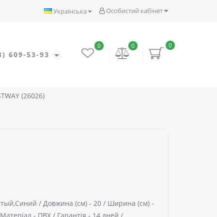
Особистий кабінет
Українська
0
0
0
8) 609-53-93
STWAY (26026)
тый,Синий /
Довжина (см) -
20 /
Ширина (см) -
Матеріал -
ПВХ /
Гарантія -
14 дней /