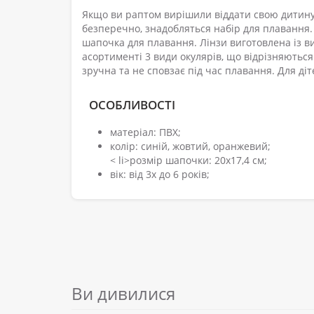
Якщо ви раптом вирішили віддати свою дитину 
безперечно, знадобляться набір для плавання. 
шапочка для плавання. Лінзи виготовлена із вис
асортименті 3 види окулярів, що відрізняютьс
зручна та не сповзає під час плавання. Для діте
ОСОБЛИВОСТІ
матеріал: ПВХ;
колір: синій, жовтий, оранжевий;
< li>розмір шапочки: 20x17,4 см;
вік: від 3х до 6 років;
Ви дивилися