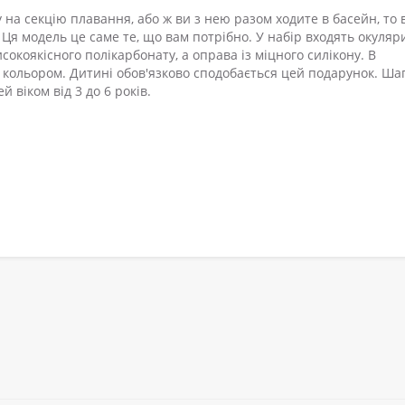
на секцію плавання, або ж ви з нею разом ходите в басейн, то 
Ця модель це саме те, що вам потрібно. У набір входять окуляр
окоякісного полікарбонату, а оправа із міцного силікону. В
я кольором. Дитині обов'язково сподобається цей подарунок. Ша
й віком від 3 до 6 років.