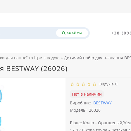
+38 (09
знайти
ки для ванної та ігри з водою
Дитячий набір для плавання BE
я BESTWAY (26026)
Відгуків: 0
Нет в наличии
Виробник:
BESTWAY
Модель:
26026
Різне:
Колір -
Оранжевый,Жел
17.4 /
Вікова група -
Детская /