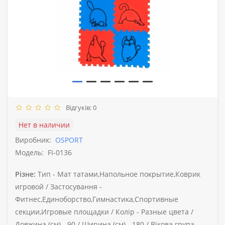
Відгуків: 0
Нет в наличии
Виробник:
OSPORT
Модель:
FI-0136
Різне:
Тип -
Мат татами,Напольное покрытие,Коврик
игровой /
Застосування -
Фитнес,Единоборство,Гимнастика,Спортивные
секции,Игровые площадки /
Колір -
Разные цвета /
Довжина (см) -
90 /
Ширина (см) -
180 /
Вікова група -