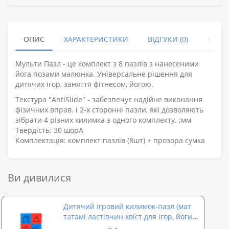
ОПИС
ХАРАКТЕРИСТИКИ
ВІДГУКИ (0)
КУПУ
Мульти Пазл - це комплект з 8 пазлів з нанесеними
йога позами малюнка. Універсальне рішення для
дитячих ігор, заняття фітнесом, йогою.
Текстура "AntiSlide" - забезпечує надійне виконання
фізичних вправ. і 2-х сторонні пазли, які дозволяють
зібрати 4 різних килимка з одного комплекту. ;мм
Твердість: 30 шорА
Комплектація: комплект пазлів (8шт) + прозора сумка
Ви дивилися
Дитячий ігровий килимок-пазл (мат
татамі ластівчин хвіст для ігор, йоги
та фітнесу) OSPORT Happy Cat (FI-