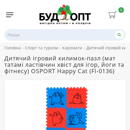
0
Головна
Спорт та туризм
Каремати
Дитячий ігровий килим
Дитячий ігровий килимок-пазл (мат
татамі ластівчин хвіст для ігор, йоги та
фітнесу) OSPORT Happy Cat (FI-0136)