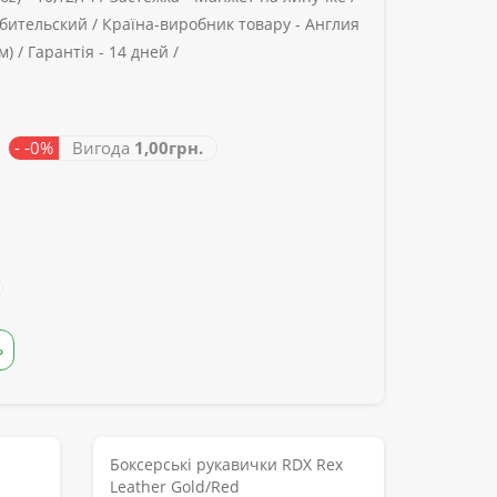
ительский /
Країна-виробник товару -
Англия
м) /
Гарантія -
14 дней /
а
- -0%
Вигода
1,00грн.
Ь
Боксерські рукавички RDX Rex
Leather Gold/Red