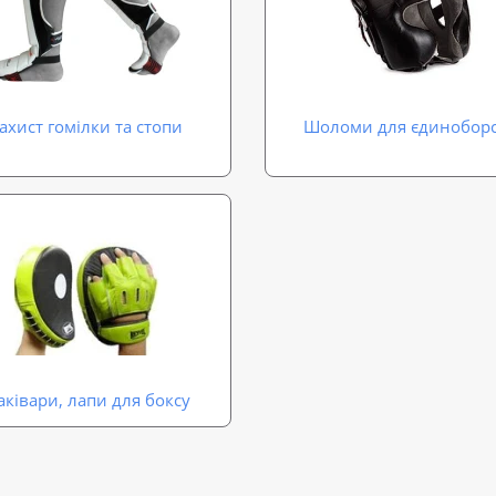
ахист гомілки та стопи
Шоломи для єдинобор
ківари, лапи для боксу