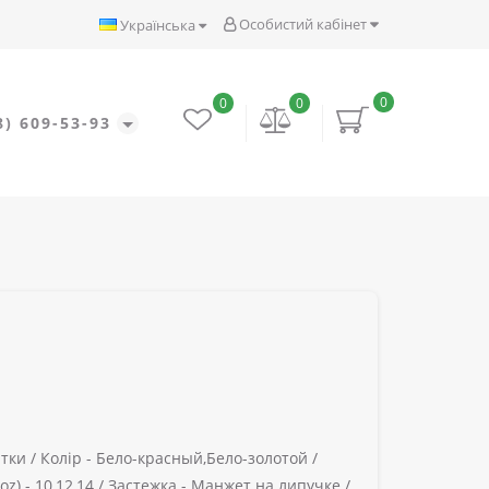
Особистий кабінет
Українська
0
0
0
8) 609-53-93
тки /
Колір -
Бело-красный,Бело-золотой /
oz) -
10,12,14 /
Застежка -
Манжет на липучке /