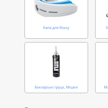
Капа для боксу
З
Боксерські груші, Мішки
Ма