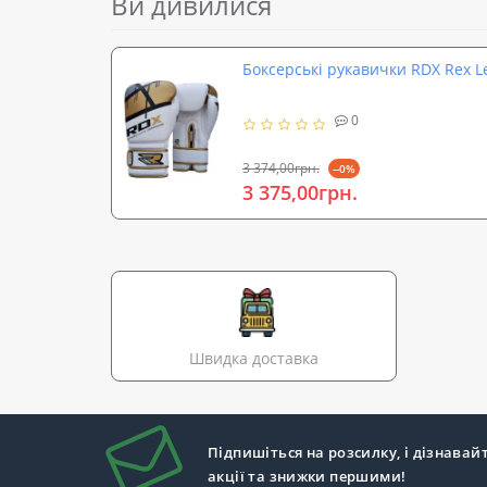
Ви дивилися
Боксерські рукавички RDX Rex L
0
3 374,00грн.
--0%
3 375,00грн.
Швидка доставка
Підпишіться на розсилку, і дізнавай
акції та знижки першими!