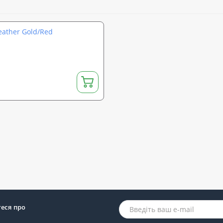
eather Gold/Red
теся про