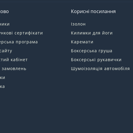
ково
Корисні посилання
ники
Ізолон
нкові сертифікати
Килимки для йоги
ерська програма
Каремати
сайту
Боксерська груша
тий кабінет
Боксерські рукавички
я замовлень
Шумоізоляція автомобіля
ки
ка