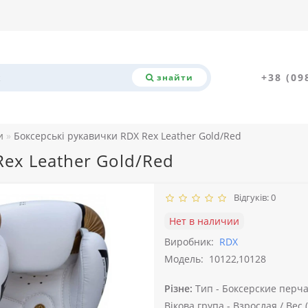
+38 (09
знайти
и
Боксерські рукавички RDX Rex Leather Gold/Red
Rex Leather Gold/Red
Відгуків: 0
Нет в наличии
Виробник:
RDX
Модель:
10122,10128
Різне:
Тип -
Боксерские перча
Вікова група -
Взрослая /
Вес (