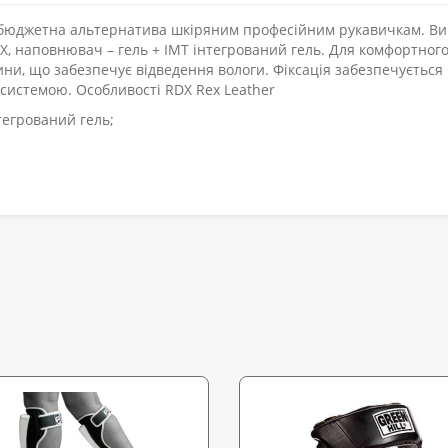
на бюджетна альтернатива шкіряним професійним рукавичкам. Ви
EX, наповнювач – гель + IMT інтегрований гель. Для комфортног
ини, що забезпечує відведення вологи. Фіксація забезпечується
t системою. Особливості RDX Rex Leather
тегрований гель;