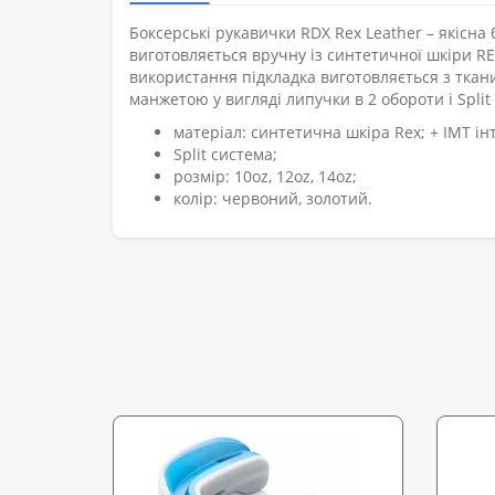
Боксерські рукавички RDX Rex Leather – якіс
виготовляється вручну із синтетичної шкіри R
використання підкладка виготовляється з ткан
манжетою у вигляді липучки в 2 обороти і Spli
матеріал: синтетична шкіра Rex; + IMT ін
Split система;
розмір: 10oz, 12oz, 14oz;
колір: червоний, золотий.