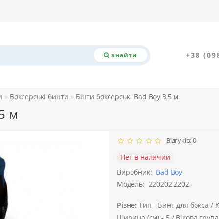
+38 (09
знайти
и
Боксерські бинти
Бінти боксерські Bad Boy 3,5 м
5 м
Відгуків: 0
Нет в наличии
Виробник:
Bad Boy
Модель:
220202,2202
Різне:
Тип -
Бинт для бокса /
К
Ширина (см) -
5 /
Вікова група