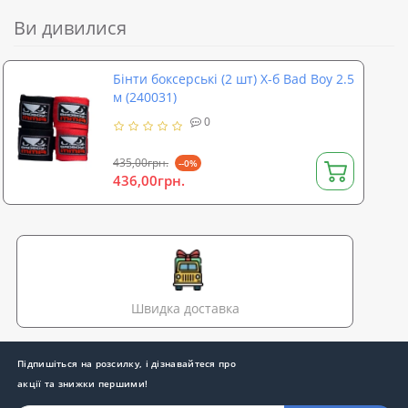
Ви дивилися
Бінти боксерські (2 шт) Х-б Bad Boy 2.5
м (240031)
0
435,00грн.
--0%
436,00грн.
Швидка доставка
Підпишіться на розсилку, і дізнавайтеся про
акції та знижки першими!