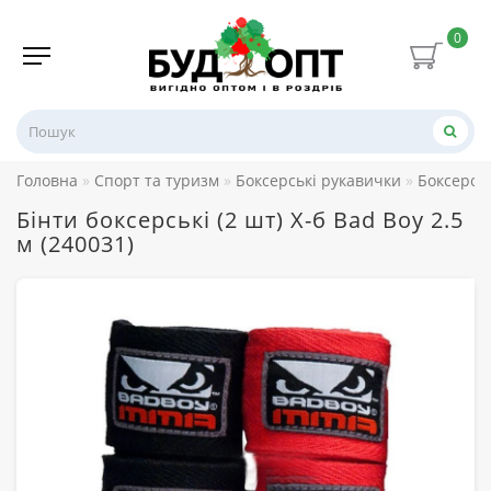
0
Головна
Спорт та туризм
Боксерські рукавички
Боксерсь
Бінти боксерські (2 шт) Х-б Bad Boy 2.5
м (240031)