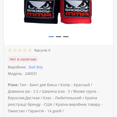
Відгуків: 0
Нет в наличии
Виробник:
Bad Boy
Модель:
240031
Різне:
Тип -
Бинт для бокса /
Колір -
Красный /
Довжина (м) -
2.5 /
Ширина (см) -
5 /
Вікова група -
Взрослая,Десткая /
Клас -
Любительский /
Країна
реєстрації бренду -
США /
Країна-виробник товару -
Пакистан /
Гарантія -
14 дней /