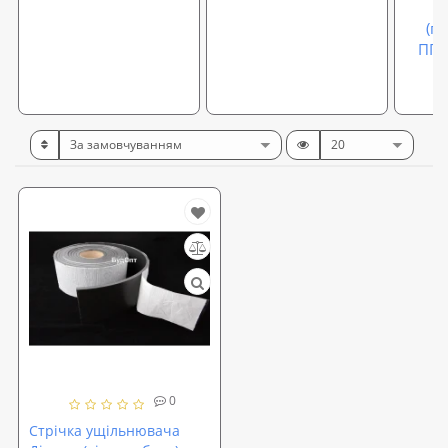
(п
ППЕ
0
Стрічка ущільнювача