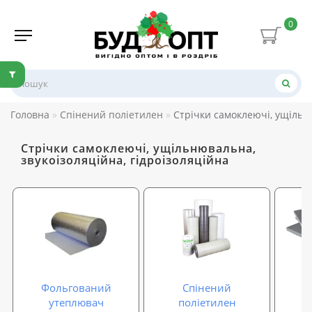
0
Головна
Спінений поліетилен
Стрічки самоклеючі, ущільню
Стрічки самоклеючі, ущільнювальна,
звукоізоляційна, гідроізоляційна
Фольгований
Спінений
утеплювач
поліетилен