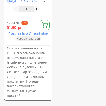
Діхтунг (діхтунгсбанд)
8мм, 100мм х 5п.м ISOLON
PRO (3008)
50,00грн.
--2%
51,00грн.
Детальніше Оптові ціни
Немає в наявності
Стрічка ущільнювача
ISOLON з самоклеючим
шаром. Вона виготовлена
із спіненого поліетилену.
Довжина рулону – 5 м.
Липкий шар захищений
спеціальним захисним
покриттям. Принцип
використання та
експлуатації дуже
простий.