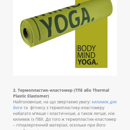
2. Термопластик-еластомер (ТПЕ або Thermal
Plastic Elastomer)
Найголовніше, на що звертаємо увагу:
килимок для
йоги
та фітнесу з термопластику-еластомеру
набагато м'якше і еластичніше, а також легше, ніж
килимок із ПВХ. До того ж термопластик-еластомер
– гіпоалергенний матеріал, оскільки при його