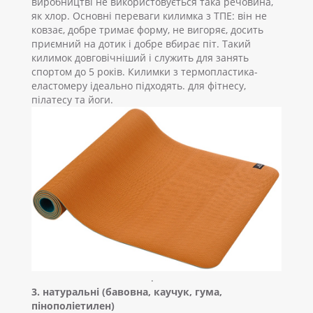
виробництві не використовується така речовина,
як хлор. Основні переваги килимка з ТПЕ: він не
ковзає, добре тримає форму, не вигоряє, досить
приємний на дотик і добре вбирає піт. Такий
килимок довговічніший і служить для занять
спортом до 5 років. Килимки з термопластика-
еластомеру ідеально підходять. для фітнесу,
пілатесу та йоги.
.
3. натуральні (бавовна, каучук, гума,
пінополіетилен)