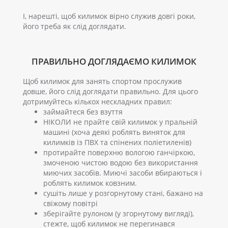
І, нарешті, щоб килимок вірно служив довгі роки,
його треба як слід доглядати.
ПРАВИЛЬНО ДОГЛЯДАЄМО КИЛИМОК
Щоб килимок для занять спортом прослужив
довше, його слід доглядати правильно. Для цього
дотримуйтесь кількох нескладних правил:
займайтеся без взуття
НІКОЛИ не прайте свій килимок у пральній
машині (хоча деякі роблять виняток для
килимків із ПВХ та спінених поліетиленів)
протирайте поверхню вологою ганчіркою,
змоченою чистою водою без використання
миючих засобів. Миючі засоби вбираються і
роблять килимок ковзним.
сушіть лише у розгорнутому стані, бажано на
свіжому повітрі
зберігайте рулоном (у згорнутому вигляді),
стежте, щоб килимок не перегинався