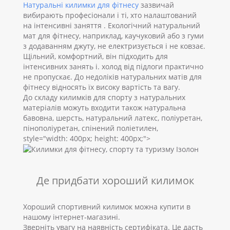
Натуральні килимки для фітнесу
зазвичай
вибирають професіонали і ті, хто налаштований
на інтенсивні заняття . Екологічний натуральний
мат для фітнесу, наприклад, каучуковий або з гуми
з додаванням джуту, не електризується і не ковзає.
Щільний, комфортний, він підходить для
інтенсивних занять і. холод від підлоги практично
не пропускає. До недоліків натуральних матів для
фітнесу відносять їх високу вартість та вагу.
До складу килимків для спорту з натуральних
матеріалів можуть входити також натуральна
бавовна, шерсть, натуральний латекс, поліуретан,
пінополіуретан, спінений поліетилен,
style="width: 400px; height: 400px;">
Де придбати хороший килимок
Хороший спортивний килимок можна купити в
нашому інтернет-магазині.
Зверніть увагу на наявність сертифіката. Це дасть