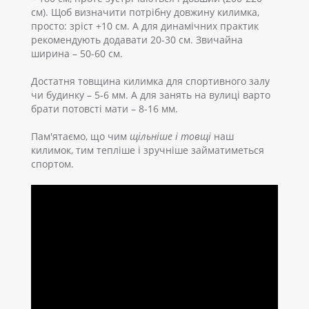
см). Щоб визначити потрібну довжину килимка,
просто: зріст +10 см. А для динамічних практик
рекомендують додавати 20-30 см. Звичайна
ширина – 50-60 см.
Достатня товщина килимка для спортивного залу
чи будинку – 5-6 мм. А для занять на вулиці варто
брати потовсті мати – 8-16 мм.
Пам'ятаємо, що чим
щільніше і товщі
наш
килимок, тим тепліше і зручніше займатиметься
спортом.