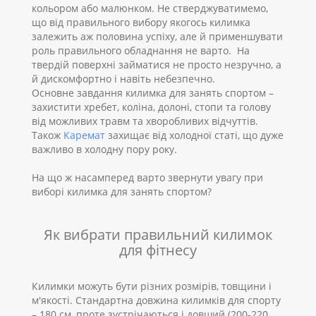
кольором або малюнком. Не стверджуватимемо,
що від правильного вибору якогось килимка
залежить аж половина успіху, але й применшувати
роль правильного обладнання не варто. На
твердій поверхні займатися не просто незручно, а
й дискомфортно і навіть небезпечно.
Основне завдання килимка для занять спортом –
захистити хребет, коліна, долоні, стопи та голову
від можливих травм та хворобливих відчуттів.
Також
Каремат
захищає від холодної статі, що дуже
важливо в холодну пору року.
На що ж насамперед варто звернути увагу при
виборі килимка для занять спортом?
Як вибрати правильний килимок
для фітнесу
Килимки можуть бути різних розмірів, товщини і
м'якості. Стандартна довжина килимків для спорту
– 180 см, проте зустрічаються і довший (200-220