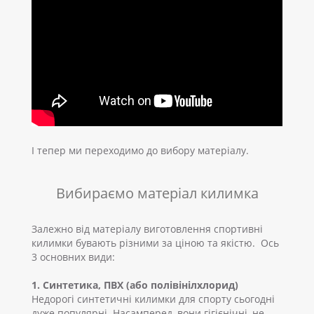
І тепер ми переходимо до вибору матеріалу.
Вибираємо матеріал килимка
Залежно від матеріалу виготовлення спортивні
килимки бувають різними за ціною та якістю. Ось
3 основних види:
1. Синтетика, ПВХ (або полівінілхлорид)
Недорогі синтетичні килимки для спорту сьогодні
дуже популярні. Насамперед, вони гігієнічні, не