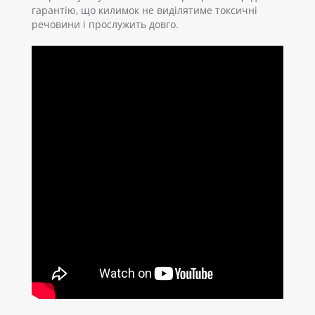
гарантію, що килимок не виділятиме токсичні
речовини і прослужить довго.