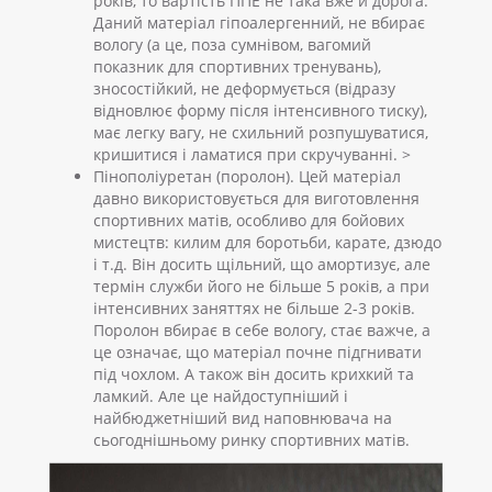
років, то вартість ППЕ не така вже й дорога.
Даний матеріал гіпоалергенний, не вбирає
вологу (а це, поза сумнівом, вагомий
показник для спортивних тренувань),
зносостійкий, не деформується (відразу
відновлює форму після інтенсивного тиску),
має легку вагу, не схильний розпушуватися,
кришитися і ламатися при скручуванні. >
Пінополіуретан (поролон). Цей матеріал
давно використовується для виготовлення
спортивних матів, особливо для бойових
мистецтв: килим для боротьби, карате, дзюдо
і т.д. Він досить щільний, що амортизує, але
термін служби його не більше 5 років, а при
інтенсивних заняттях не більше 2-3 років.
Поролон вбирає в себе вологу, стає важче, а
це означає, що матеріал почне підгнивати
під чохлом. А також він досить крихкий та
ламкий. Але це найдоступніший і
найбюджетніший вид наповнювача на
сьогоднішньому ринку спортивних матів.