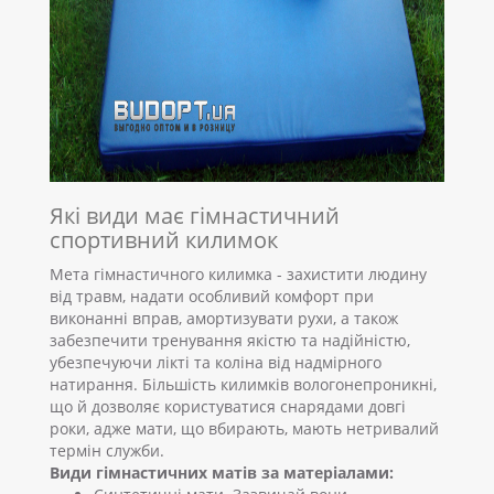
Які види має гімнастичний
спортивний килимок
Мета гімнастичного килимка - захистити людину
від травм, надати особливий комфорт при
виконанні вправ, амортизувати рухи, а також
забезпечити тренування якістю та надійністю,
убезпечуючи лікті та коліна від надмірного
натирання. Більшість килимків вологонепроникні,
що й дозволяє користуватися снарядами довгі
роки, адже мати, що вбирають, мають нетривалий
термін служби.
Види гімнастичних матів за матеріалами: