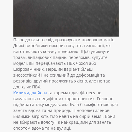
Плюс до всього слід враховувати поверхню матів.
Деякі виробники використовують технології, які
виготовляють ковзну поверхню. Щоб уникнути
травм, випадкових падінь, переломів, купуйте
моделі, які передбачають ПВХ чохол або
шкірозамінник. Перший варіант більш
зносостійкий і не схильний до деформації та
розривів, другий прослужить якісно, але не так
довго, як ПВХ.
Килимидля йоги
та каремат для фітнесу не
вимагають специфічних характеристик. Головне
підбирати таку модель, яка була б комфортною для
занять вдома та на природі. Пінополіетиленові
килимки зігріють тіло навіть на сирій землі. Вони
не вбирають вологу і є найкращими для занять
спортом вдома та на вулиці.