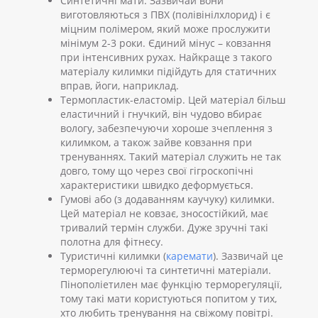
Синтетичні мати. Зазвичай вони
виготовляються з ПВХ (полівінілхлорид) і є
міцним полімером, який може прослужити
мінімум 2-3 роки. Єдиний мінус – ковзання
при інтенсивних рухах. Найкраще з такого
матеріалу килимки підійдуть для статичних
вправ, йоги, наприклад.
Термопластик-еластомір. Цей матеріал більш
еластичний і гнучкий, він чудово вбирає
вологу, забезпечуючи хороше зчеплення з
килимком, а також зайве ковзання при
тренуваннях. Такий матеріал служить не так
довго, тому що через свої гігроскопічні
характеристики швидко деформується.
Гумові або (з додаванням каучуку) килимки.
Цей матеріал не ковзає, зносостійкий, має
тривалий термін служби. Дуже зручні такі
полотна для фітнесу.
Туристичні килимки (
каремати
). Зазвичай це
терморегулюючі та синтетичні матеріали.
Пінополіетилен має функцію терморегуляції,
тому такі мати користуються попитом у тих,
хто любить тренування на свіжому повітрі.