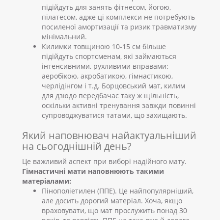
підійдуть для занять фітнесом, йогою,
пілатесом, адже ці комплекси не потребують
посиленої амортизації та ризик травматизму
мінімальний.
Килимки товщиною 10-15 см більше
підійдуть спортсменам, які займаються
інтенсивними, рухливими вправами:
аеробікою, акробатикою, гімнастикою,
черлідінгом і т.д. Борцовський мат, килим
для дзюдо передбачає таку ж щільність,
оскільки активні тренування завжди повинні
супроводжуватися татами, що захищають.
Який наповнювач найактуальніший
на сьогоднішній день?
Це важливий аспект при виборі надійного мату.
Гімнастичні мати наповнюють такими
матеріалами:
Пінополіетилен (ППЕ). Це найпопулярніший,
але досить дорогий матеріал. Хоча, якщо
враховувати, що мат прослужить понад 30