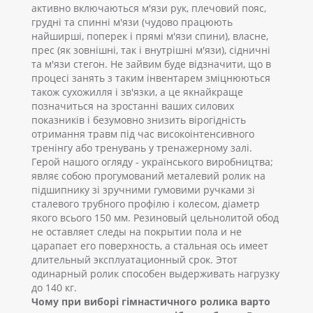
активно включаються м'язи рук, плечовий пояс,
грудні та спинні м'язи (чудово працюють
найширші, поперек і прямі м'язи спини), власне,
прес (як зовнішні, так і внутрішні м'язи), сідничні
та м'язи стегон. Не зайвим буде відзначити, що в
процесі занять з таким інвентарем зміцнюються
також сухожилля і зв'язки, а це якнайкраще
позначиться на зростанні ваших силових
показників і безумовно знизить вірогідність
отримання травм під час високоінтенсивного
тренінгу або тренувань у тренажерному залі.
Герой нашого огляду - українського виробництва;
являє собою прогумований металевий ролик на
підшипнику зі зручними гумовими ручками зі
сталевого трубного профілю і колесом, діаметр
якого всього 150 мм. Резиновый цельнолитой обод
не оставляет следы на покрытии пола и не
царапает его поверхность, а стальная ось имеет
длительный эксплуатационный срок. Этот
одинарный ролик способен выдерживать нагрузку
до 140 кг.
Чому при виборі гімнастичного ролика варто