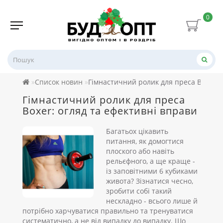
0
Список новин
Гімнастичний ролик для преса Boxer: 
Гімнастичний ролик для преса
Boxer: огляд та ефективні вправи
Багатьох цікавить
питання, як домогтися
плоского або навіть
рельєфного, а ще краще -
із заповітними 6 кубиками
живота? Зізнатися чесно,
зробити собі такий
нескладно - всього лише й
потрібно харчуватися правильно та тренуватися
систематично, а не від випадку до випадку. Що