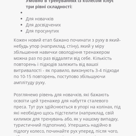
Умовно в тренуваннях із колесом існує
три рівні складності
:
Для новачків
Для досвідчених
Для просунутих
Кожен новий етап бажано починати з руху в який-
небудь упор (наприклад, стіну), який у міру
збільшення навички оволодіння тренажером
можна раз по раз віддаляти від себе. Кількість
повторень і підходів залежить від вашої
витривалості - як правило, виконують 3-4 підходи
по 10-15 повторень, поступово збільшуючи
амплітуду руху.
Розглянемо рівень для новачків, які бажають
освоїти цей тренажер для набуття сталевого
преса. Тут рух здійснюється в упорі на колінах, під
які необхідно щось підстелити (наприклад, свій
килимок для тренувань або, як у нашому випадку,
туристичний підпопник). Упершись надійно в
підлогу колесо, починайте рух уперед, після чого,