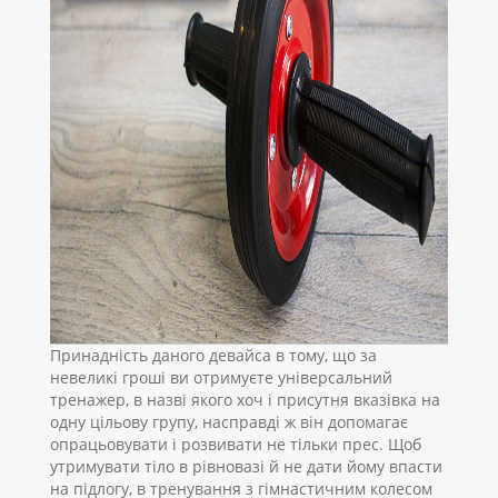
Принадність даного девайса в тому, що за
невеликі гроші ви отримуєте універсальний
тренажер, в назві якого хоч і присутня вказівка на
одну цільову групу, насправді ж він допомагає
опрацьовувати і розвивати не тільки прес. Щоб
утримувати тіло в рівновазі й не дати йому впасти
на підлогу, в тренування з гімнастичним колесом