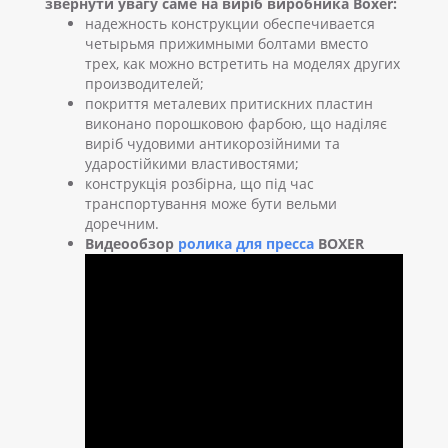
звернути увагу саме на виріб виробника Boxer:
надежность конструкции обеспечивается
четырьмя прижимными болтами вместо
трех, как можно встретить на моделях других
производителей;
покриття металевих притискних пластин
виконано порошковою фарбою, що наділяє
виріб чудовими антикорозійними та
ударостійкими властивостями;
конструкція розбірна, що під час
транспортування може бути вельми
доречним.
Видеообзор
ролика для пресса
BOXER