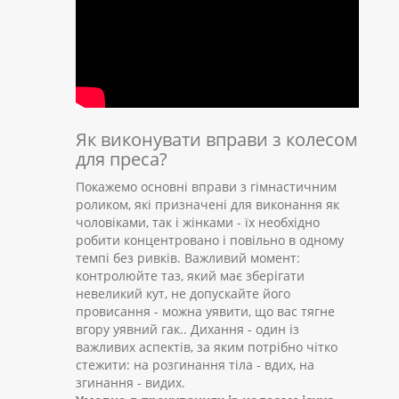
Як виконувати вправи з колесом
для преса?
Покажемо основні вправи з гімнастичним
роликом, які призначені для виконання як
чоловіками, так і жінками - їх необхідно
робити концентровано і повільно в одному
темпі без ривків. Важливий момент:
контролюйте таз, який має зберігати
невеликий кут, не допускайте його
провисання - можна уявити, що вас тягне
вгору уявний гак.. Дихання - один із
важливих аспектів, за яким потрібно чітко
стежити: на розгинання тіла - вдих, на
згинання - видих.