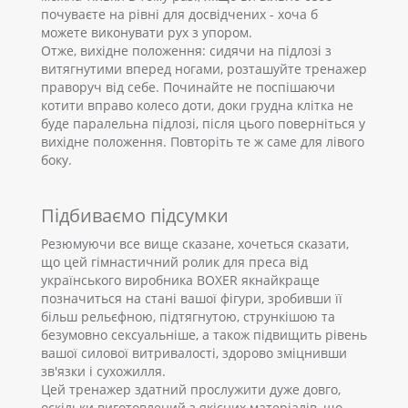
почуваєте на рівні для досвідчених - хоча б
можете виконувати рух з упором.
Отже, вихідне положення: сидячи на підлозі з
витягнутими вперед ногами, розташуйте тренажер
праворуч від себе. Починайте не поспішаючи
котити вправо колесо доти, доки грудна клітка не
буде паралельна підлозі, після цього поверніться у
вихідне положення. Повторіть те ж саме для лівого
боку.
Підбиваємо підсумки
Резюмуючи все вище сказане, хочеться сказати,
що цей гімнастичний ролик для преса від
українського виробника BOXER якнайкраще
позначиться на стані вашої фігури, зробивши її
більш рельєфною, підтягнутою, стрункішою та
безумовно сексуальніше, а також підвищить рівень
вашої силової витривалості, здорово зміцнивши
зв'язки і сухожилля.
Цей тренажер здатний прослужити дуже довго,
оскільки виготовлений з якісних матеріалів, що