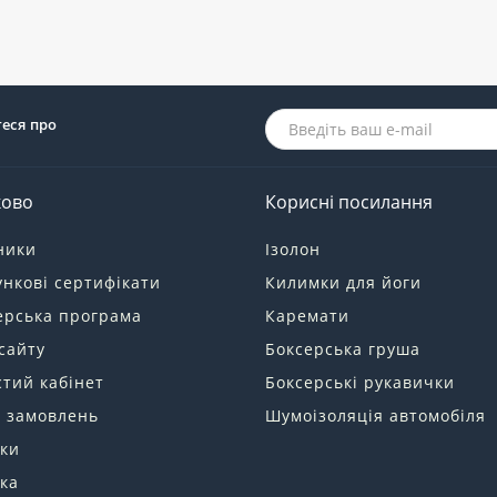
теся про
ково
Корисні посилання
ники
Ізолон
нкові сертифікати
Килимки для йоги
ерська програма
Каремати
сайту
Боксерська груша
тий кабінет
Боксерські рукавички
я замовлень
Шумоізоляція автомобіля
ки
ка