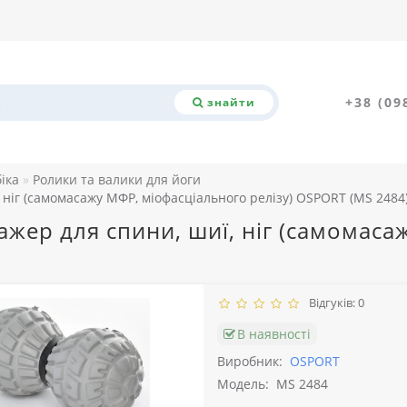
+38 (09
знайти
біка
Ролики та валики для йоги
 ніг (самомасажу МФР, міофасціального релізу) OSPORT (MS 2484
ажер для спини, шиї, ніг (самомас
Відгуків: 0
В наявності
Виробник:
OSPORT
Модель:
MS 2484