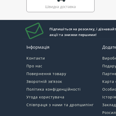
Швидка доставка
Підпишіться на розсилку, і дізнавай
акції та знижки першими!
Інформація
Додат
Контакти
Вироб
Про нас
Подару
Повернення товару
Партн
Зворотній зв’язок
Карта 
Політика конфіденційності
Особис
Угода користувача
Історі
Співпраця з нами та дропшипінг
Заклад
Розсил