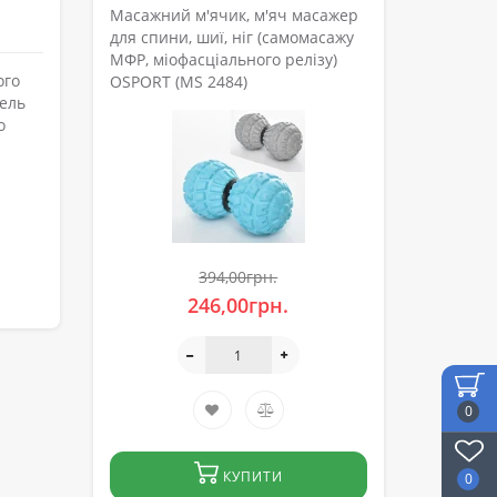
Масажний м'ячик, м'яч масажер
для спини, шиї, ніг (самомасажу
МФР, міофасціального релізу)
ого
OSPORT (MS 2484)
дель
о
394,00грн.
246,00грн.
0
КУПИТИ
0