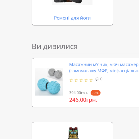
Ремені для йоги
Ви дивилися
Масажний м'ячик, м'яч масажер 
(самомасажу МФР, міофасціальн
2484)
0
394,00грн.
-38%
246,00грн.