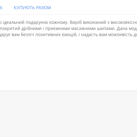
)
КУПУЮТЬ РАЗОМ
 ідеальний подарунок кожному. Виріб виконаний з високоякісн
есь покритий дрібними і приємними масажними шипами. Дана мо
арує вам безліч позитивних емоцій, і надасть вам можливість д