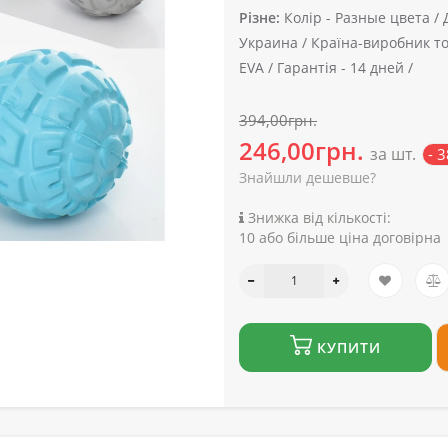
Різне:
Колір -
Разные цвета /
Украина /
Країна-виробник то
EVA /
Гарантія -
14 дней /
394,00грн.
246,00грн.
за шт.
- 
Знайшли дешевше?
Знижка від кількості:
10 або більше ціна договірна
КУПИТИ