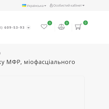
Особистий кабінет
Українська
0
0
0
8) 609-53-93
)
ажу МФР, міофасціального