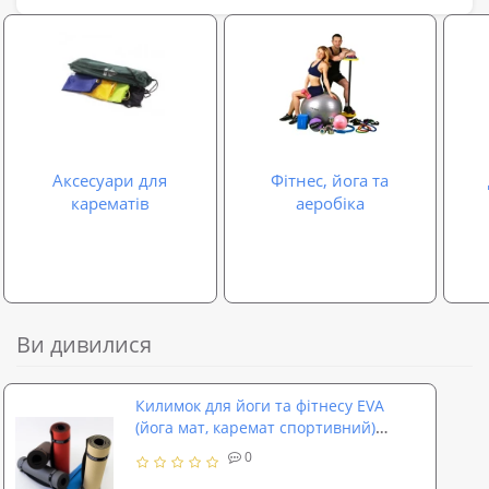
Аксесуари для
Фітнес, йога та
карематів
аеробіка
Ви дивилися
Килимок для йоги та фітнесу EVA
(йога мат, каремат спортивний)
OSPORT ECO Friendly Pro 4 мм (OF-
0
0097)