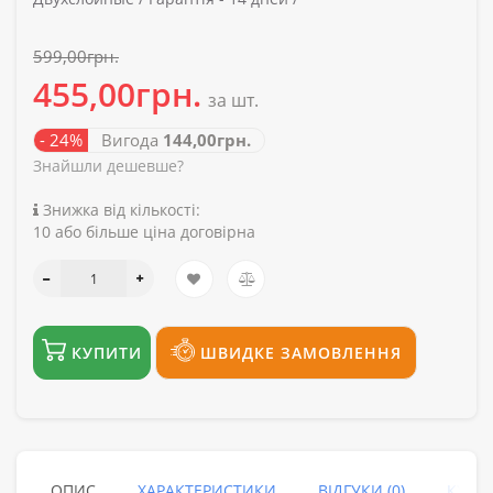
599,00грн.
455,00грн.
за шт.
- 24%
Вигода
144,00грн.
Знайшли дешевше?
Знижка від кількості:
10 або більше ціна договірна
КУПИТИ
ШВИДКЕ ЗАМОВЛЕННЯ
ОПИС
ХАРАКТЕРИСТИКИ
ВІДГУКИ (0)
КУПУ