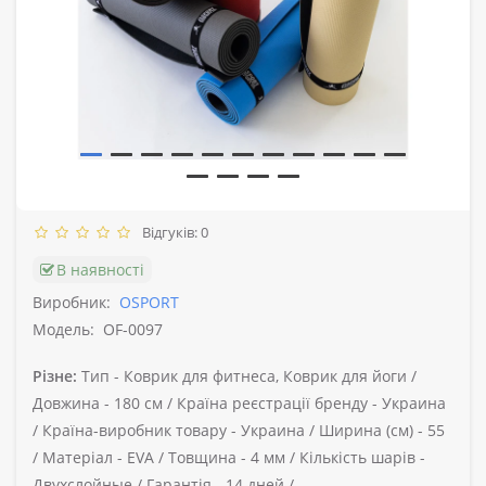
Відгуків: 0
В наявності
Виробник:
OSPORT
Модель:
OF-0097
Різне:
Тип -
Коврик для фитнеса, Коврик для йоги /
Довжина -
180 см /
Країна реєстрації бренду -
Украина
/
Країна-виробник товару -
Украина /
Ширина (см) -
55
/
Матеріал -
EVA /
Товщина -
4 мм /
Кількість шарів -
Двухслойные /
Гарантія -
14 дней /