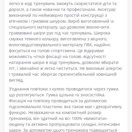
легко в ході тренувань зможуть скористатися діти та
дорослі, а також новачки та професіонали. Аксесуар
виконаний по неймовірно простій конструкції з
м'ячиком і гумовим шнуром. Виріб виготовлений із
спеціального матеріалу, що дозволяє виключити
травмовані шкіри рук під час тренувань. Широка
смужка темного кольору, виготовлена з міцного,
вологовідштовхувального матеріалу ПВХ, надійно
фіксується на голові спортсмена. Це відкриває
можливість чіткої фіксації на голові, відсутності
натирання шкіри в ході тренувань, дозволяє вбирати
піт, і звичайно ж легко чиститься. Не викликає алергію
і тривалий час зберігає презентабельний зовнішній
вигляд.
З'єднання пов'язки з кулею проводитися через гумки,
що розтягуються. Гумка щільна та зносостійка.
Фіксація на пов'язку проводиться за допомогою
підсилювальної пластини, яка також має і декоративну
функцію. Незважаючи на компактний розмір
тренажера, він здатний на всі 100% «вимотати»
людину та активно пропрацювати складні, інтенсивні
удари. За допомогою цього тренажера підвищується