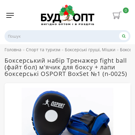
0
Головна
Спорт та туризм
Боксерські груші, Мішки
Боксерс
Боксерський набір Тренажер fight ball
(файт бол) м'ячик для боксу + лапи
боксерські OSPORT BoxSet №1 (n-0025)