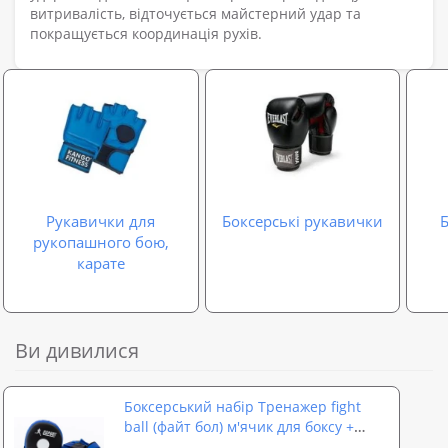
витривалість, відточується майстерний удар та
покращується координація рухів.
Рукавички для
Боксерські рукавички
Б
рукопашного бою,
карате
Ви дивилися
Боксерський набір Тренажер fight
ball (файт бол) м'ячик для боксу +
лапи боксерські OSPORT BoxSet №1