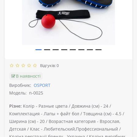
Відгуків: 0
В наявності
Виробник:
OSPORT
Модель:
n-0025
Різне:
Колір -
Разные цвета /
Довжина (см) -
24 /
Комплектация -
Лапы + файт бол /
Товщина (см) -
4.5 /
Ширина (см) -
20 /
Возрастная категория -
Взрослая,
Детская /
Клас -
Любительский,Профессиональный /
Країна реєстрації бренду -
Украина /
Країна-виробник