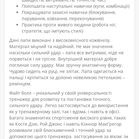
Поліпшити наступальні навички (кути, комбінації)
Покращувати захисні навички (блокування,
парування, ковзання, перекочування)
Практика проти живого людини (робота ніг,
стратегія, що імітують стилі)
Дані лапи виконані з високоякісного кожвінілу.
Матеріал міцний та надійний. Не має значення
наскільки сильний удар – лапа все витримає, ніде не
порветься і не трісне. Внутрішній матеріал добре
поглинає силу удару. Має зручну анатомічну форму.
Чудово сидить на руці, не злітає. Лапа одягається на
пальці і кріпиться за долоню невеликою петелькою –
ремінцем.
Файт болл – унікальний у своїй універсальності
тренажер для розвитку та постановки точного,
сильного удару. Легко застосовується до використання
як у тренажерному залі, так і вдома, і навіть в офісі.
Багато знаменитих спортсменів високого рівня, таких
як Костя Дзю, Рой Джонс і навіть Коннор МакГрегор
розвивали свій блискавичний і точний удар за
допомогою цього тренажера. застосування за віком: їм