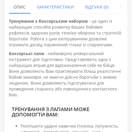
ОПИС
ХАРАКТЕРИСТИКИ
ВІДГУКИ (0)
КУПУ
Тренування з боксерським набором
- це один із
найкращих способів розвитку Ваших бойових
рефлексів, ударних рухів, техніки оборони та стратегій
боротьби. Робота з цим екіпіруванням дозволяє
отримати досвід порівняний тільки зі спарингами.
Боксерські лапи
- неймовірно універсальний
інструмент для підготовки. Представляють одну з
найкращих вправ для вдосконалення себе як бійця.
Вони дозволяють Вам практикувати більш реалістичні
бойові маневри, не маючи дійсно боротьби з живою
людиною. Вони дозволяють підготуватися для
проведення спарингу або повноцінного контактного
бою.
ТРЕНУВАННЯ З ЛАПАМИ МОЖЕ
ДОПОМОГТИ ВАМ:
Поліпшити ударні навички (техніка, потужність,
швидкість, витривалість, точність, час)