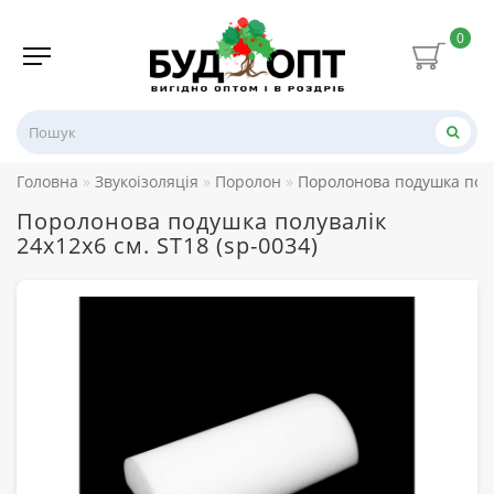
0
Головна
Звукоізоляція
Поролон
Поролонова подушка полув
Поролонова подушка полувалік
24х12х6 см. ST18 (sp-0034)