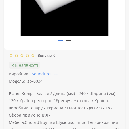
Відгуків: 0
В наявності
Виробник:
SoundProOFF
Модель:
sp-0034
Різне:
Колір -
Белый /
Длина (мм) -
240 /
Ширина (мм) -
120 /
Країна реєстрації бренду -
Украина /
Країна-
виробник товару -
Укриана /
Плотность (кг/м3) -
18 /
Сфера применения -
Мебель,Спорт,Игрушки,Шумоизоляция,Теплоизоляция