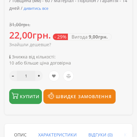
/
Товщина (мм) -
60 /
Матеріал -
Поролон /
Гарантія -
14
дней /
дивитись все
31,00грн.
22,00грн.
- 29%
Вигода
9,00грн.
Знайшли дешевше?
Знижка від кількості:
10 або більше ціна договірна
КУПИТИ
ШВИДКЕ ЗАМОВЛЕННЯ
ОПИС
ХАРАКТЕРИСТИКИ
ВІДГУКИ (0)
КУПУ