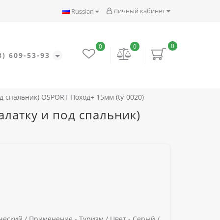
Личный кабинет
Russian
0
0
0
8) 609-53-93
д спальник) OSPORT Поход+ 15мм (ty-0020)
латку и под спальник)
ческий /
Применение -
Туризм /
Цвет -
Серый /