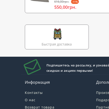
616,00грн.
-11%
550,00грн.
Быстрая доставка
Подпишитесь на рассылку, и узнава
скидках и акциях первыми!
Информация
Допол
Контакты
Произ
О нас
Подар
Возврат товара
Партн