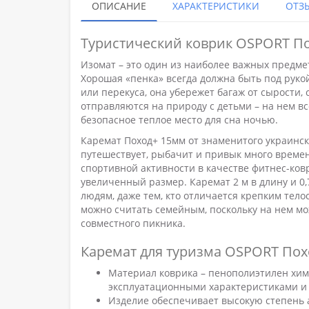
ОПИСАНИЕ
ХАРАКТЕРИСТИКИ
ОТЗЫ
Туристический коврик OSPORT По
Изомат – это один из наиболее важных предме
Хорошая «пенка» всегда должна быть под рукой
или перекуса, она убережет багаж от сырости,
отправляются на природу с детьми – на нем в
безопасное теплое место для сна ночью.
Каремат Поход+ 15мм от знаменитого украинск
путешествует, рыбачит и привык много време
спортивной активности в качестве фитнес-ков
увеличенный размер. Каремат 2 м в длину и 0,
людям, даже тем, кто отличается крепким тел
можно считать семейным, поскольку на нем мо
совместного пикника.
Каремат для туризма OSPORT По
Материал коврика – пенополиэтилен хим
эксплуатационными характеристиками и
Изделие обеспечивает высокую степень 