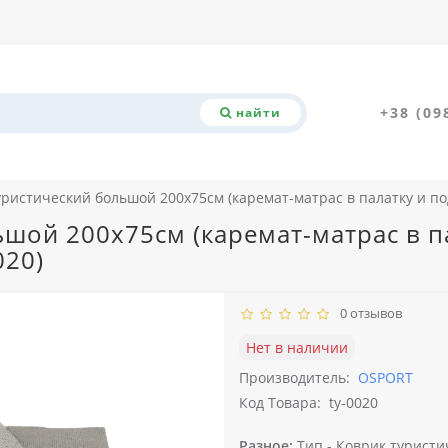
+38 (09
найти
уристический большой 200х75см (каремат-матрас в палатку и по
шой 200х75см (каремат-матрас в па
020)
0 отзывов
Нет в наличии
Производитель:
OSPORT
Код Товара:
ty-0020
Разное:
Тип -
Коврик туристи