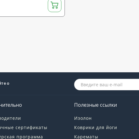
йте о
нительно
Полезные ссылки
водители
Изолон
очные сертификаты
Коврики для йоги
ёрская программа
Карематы