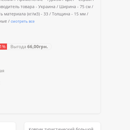
водитель товара -
Украина /
Ширина -
75 см /
ь материала (кг/м3) -
33 /
Толщина -
15 мм /
ные /
смотреть все
11%
Выгода
66,00грн.
ая
Коврик туристический большой