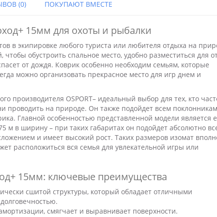
ВОВ (0)
ПОКУПАЮТ ВМЕСТЕ
ход+ 15мм для охоты и рыбалки
тов в экипировке любого туриста или любителя отдыха на прир
, чтобы обустроить спальное место, удобно разместиться для о
 спасет от дождя. Коврик особенно необходим семьям, которые
сегда можно организовать прекрасное место для игр днем и
ого производителя OSPORT– идеальный выбор для тех, кто част
ни проводить на природе. Он также подойдет всем поклонника
рика. Главной особенностью представленной модели является 
75 м в ширину – при таких габаритах он подойдет абсолютно вс
осложением и имеет высокий рост. Таких размеров изомат вполн
жет расположиться вся семья для увлекательной игры или
ход+ 15мм: ключевые преимущества
ически сшитой структуры, который обладает отличными
 долговечностью.
амортизации, смягчает и выравнивает поверхности.