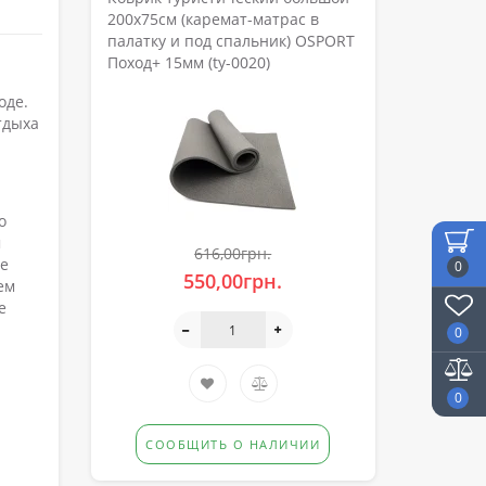
200х75см (каремат-матрас в
палатку и под спальник) OSPORT
Поход+ 15мм (ty-0020)
оде.
тдыха
о
м
616,00грн.
ее
0
550,00грн.
ем
е
0
0
СООБЩИТЬ О НАЛИЧИИ