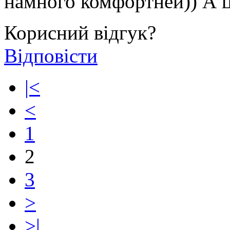
намного комфортней)) А ц
Корисний відгук?
Відповісти
|<
<
1
2
3
>
>|