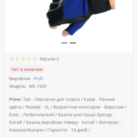
Відгуків: 0
Нет в наличии
Виробник:
Profi
Модель:
MS 1503
Різне:
Тип -
Перчатки для спорта /
Колір -
Разные
цвета /
Размер -
ХL /
Возрастная категория -
Взрослая /
Клас -
Любительский /
Країна реєстрації бренду -
Китай /
Країна-виробник товару -
Китай /
Матеріал -
Кожзам,Неопрен /
Гарантія -
14 дней /