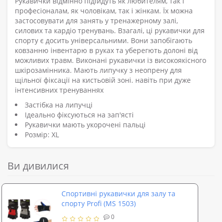
Рукавички відмінно підійдуть як любителям, так і
професіоналам, як чоловікам, так і жінкам. Їх можна
застосовувати для занять у тренажерному залі,
силових та кардіо тренувань. Взагалі, ці рукавички для
спорту є досить універсальними. Вони запобігають
ковзанню інвентарю в руках та уберегють долоні від
можливих травм. Виконані рукавички із високоякісного
шкірозамінника. Мають липучку з неопрену для
щільної фіксації на кистьовій зоні. навіть при дуже
інтенсивних тренуваннях
Застібка на липучці
Ідеально фіксуються на зап'ясті
Рукавички мають укорочені пальці
Розмір: XL
Ви дивилися
Спортивні рукавички для залу та
спорту Profi (MS 1503)
0